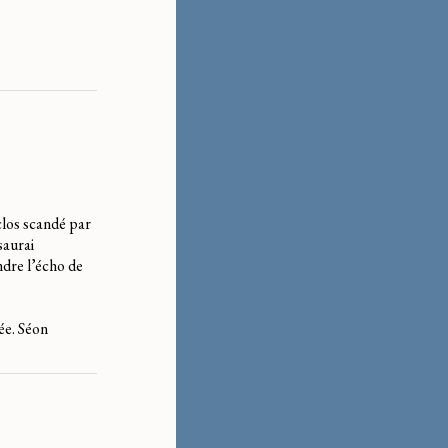
clos scandé par
saurai
ndre l’écho de
ée. Séon