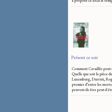
a proposé ce local le tem
Présent ce soir
Comment Cavaillès peut-il 
Quelle que soit la pièce d
Luxemburg, Durruti, Roger
premier d’entre les morts
peuvent-ils être peut-il ê