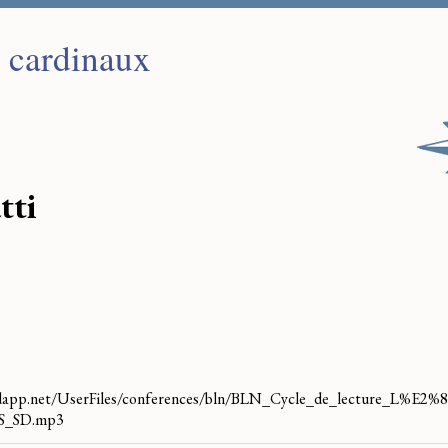
s cardinaux
tti
oudapp.net/UserFiles/conferences/bln/BLN_Cycle_de_lecture_L%E
S_SD.mp3