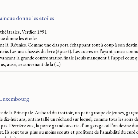
aincue donne les étoiles
théâtrales, Verdier 1991
ue donne les étoiles.
nt là. Réunies. Comme une diaspora échappant tout à coup à son destin
trie. Les uns chassés du livre (épuisé). Les autres ne l’ayant jamais connu
ançant la grande confrontation finale (seuls manquent à l’appel ceux q
us, aussi, se souvenant de la (…)
a Luxembourg
e de la Principale. Au bord du trottoir, un petit groupe de jeunes, garçons 
e dix-huit ans, ont installé un réchaud sur lequel, comme tous les soirs 
repas. Derrière eux, la porte grand ouverte d’un garage où l’on devine duv
t. Ils sont tous plus ou moins scouts et profitent de l’amabilité du curé d