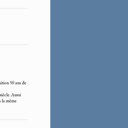
sition 50 ans de
siècle. Aussi
rs la même