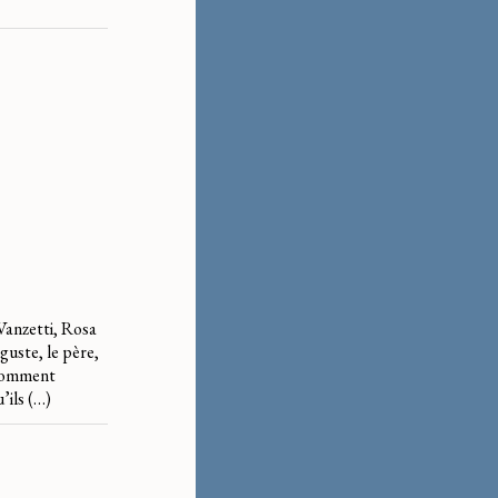
 Vanzetti, Rosa
guste, le père,
, comment
’ils (…)