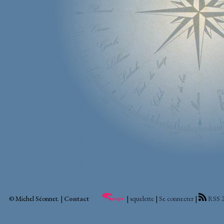
© Michel Séonnet. |
Contact
|
squelette
|
Se connecter
|
RSS 2