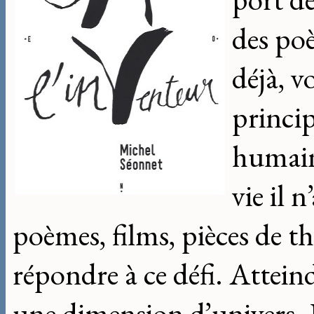
des poè
déjà, v
princip
humain
vie il 
poèmes, films, pièces de th
répondre à ce défi. Attein
une dimension d’univers. P