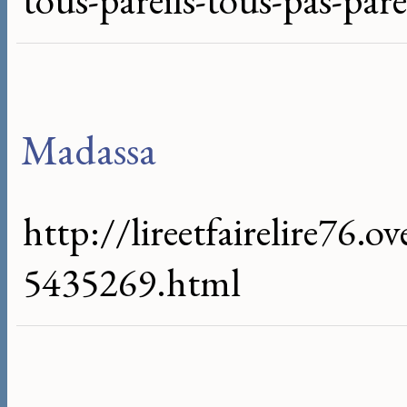
tous-pareils-tous-pas-pare
Madassa
http://lireetfairelire76.o
5435269.html