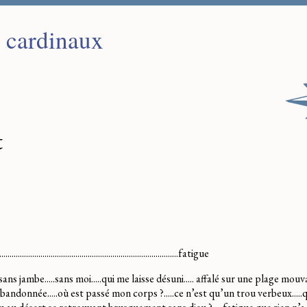
s cardinaux
t
..........................................................................................fatigue
..sans jambe.....sans moi.....qui me laisse désuni..... affalé sur une plage mouv
bandonnée.....où est passé mon corps ?.....ce n’est qu’un trou verbeux.....q