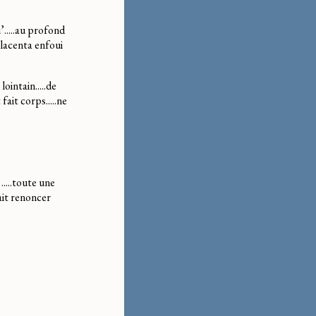
u’.....au profond
placenta enfoui
lointain.....de
fait corps.....ne
 .....toute une
lait renoncer