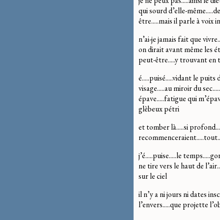
je ne peux pas.....ainsi le 
qui sourd d’elle-même.....d
être.....mais il parle à voix i
n’ai-je jamais fait que vivr
on dirait avant même les ét
peut-être.....y trouvant en t
é.....puisé.....vidant le pui
visage.....au miroir du sec...
épave.....fatigue qui m’épav
glèbeux pétri
et tomber là.....si profond...
recommenceraient.....tout...
j’é.....puise.....le temps....
ne tire vers le haut de l’air
sur le ciel
il n’y a ni jours ni dates ins
l’envers.....que projette l’