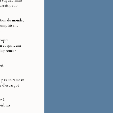
fatigué.....mais
urrait peut-
réation du monde,
 complaisant
s
propre
un corps.....une
 du premier
.et
.....pas un rameau
ave d’escargot
re à
on bras