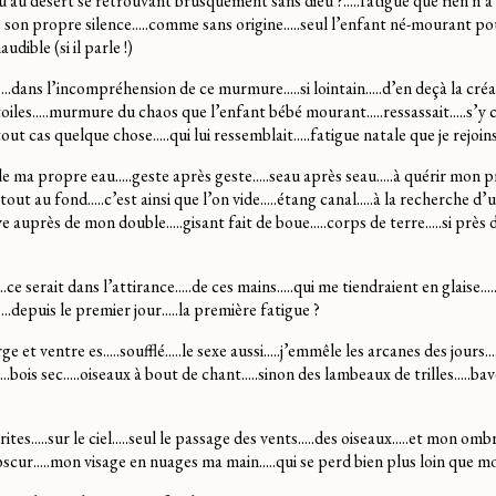
dieu au désert se retrouvant brusquement sans dieu ?.....fatigue que rien n’a 
e son propre silence.....comme sans origine.....seul l’enfant né-mourant po
naudible (si il parle !)
e.....dans l’incompréhension de ce murmure.....si lointain.....d’en deçà la c
oiles.....murmure du chaos que l’enfant bébé mourant.....ressassait.....s’y
out cas quelque chose.....qui lui ressemblait.....fatigue natale que je rejoin
ts de ma propre eau.....geste après geste.....seau après seau.....à quérir mon 
..tout au fond.....c’est ainsi que l’on vide.....étang canal.....à la recherche d’
e auprès de mon double.....gisant fait de boue.....corps de terre.....si près
..ce serait dans l’attirance.....de ces mains.....qui me tiendraient en glaise....
..depuis le premier jour.....la première fatigue ?
.gorge et ventre es.....soufflé.....le sexe aussi.....j’emmêle les arcanes des jours
.....bois sec.....oiseaux à bout de chant.....sinon des lambeaux de trilles.....b
crites.....sur le ciel.....seul le passage des vents.....des oiseaux.....et mon omb
obscur.....mon visage en nuages ma main.....qui se perd bien plus loin que m