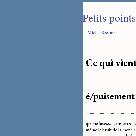
Petits point
Michel Séonnet
Ce qui vien
é/puisement
....................................................
qui me laisse.....sans bras...
même le bruit de la mer a a