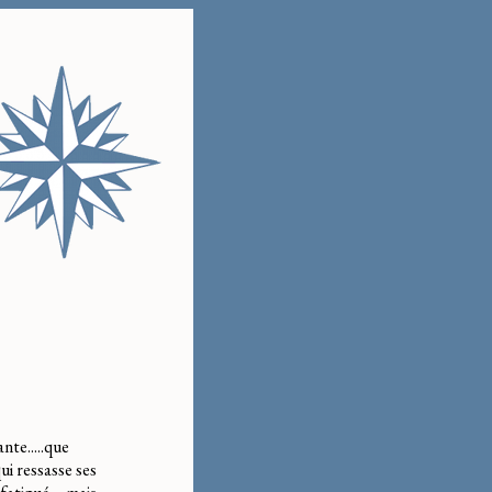
ante.....que
ui ressasse ses