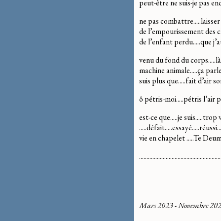
peut-être ne suis-je pas e
ne pas combattre.....laisser 
de l’empourissement des cho
de l’enfant perdu.....que j’
venu du fond du corps.....là 
machine animale.....ça parle 
suis plus que.....fait d’air 
ô pétris-moi.....pétris l’ai
est-ce que.....je suis.....trop
.....défait.....essayé.....réus
vie en chapelet .....Te Deum
..................................................
Mars 2023 - Novembre 20