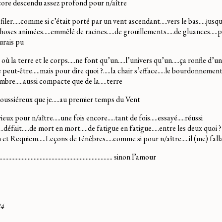
ncore descendu assez profond pour n/aître
filer.....comme si c’était porté par un vent ascendant.....vers le bas.....jusq
ses animées.....emmêlé de racines.....de grouillements.....de gluances.....
aurais pu
où la terre et le corps.....ne font qu’un.....l’univers qu’un.....ça ronfle d’un 
peut-être.....mais pour dire quoi ?.....la chair s’efface.....le bourdonnement 
sombre.....aussi compacte que de la.....terre
r poussiéreux que je.....au premier temps du Vent
 vieux pour n/aître.....une fois encore.....tant de fois.....essayé.....réussi
si.....défait.....de mort en mort.....de fatigue en fatigue.....entre les deux quoi ?
 et Requiem.....Leçons de ténèbres.....comme si pour n/aître.....il (me) fal
................................................................................. sinon l’amour
24