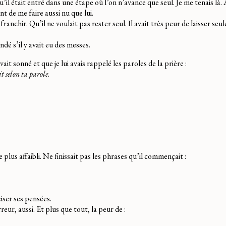
u’il était entré dans une étape où l’on n’avance que seul. Je me tenais là. 
t de me faire aussi nu que lui.
 à franchir. Qu’il ne voulait pas rester seul. Il avait très peur de laisser s
dé s’il y avait eu des messes.
ait sonné et que je lui avais rappelé les paroles de la prière :
it selon ta parole.
 plus affaibli. Ne finissait pas les phrases qu’il commençait :
ciser ses pensées.
eur, aussi. Et plus que tout, la peur de :