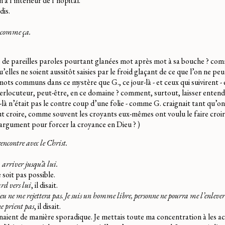
à l’intérieur de l’hôpital.
 dis.
 comme ça.
de pareilles paroles pourtant glanées mot après mot à sa bouche ? comm
u’elles ne soient aussitôt saisies par le froid glaçant de ce que l’on ne pe
ts communs dans ce mystère que G., ce jour-là - et ceux qui suivirent - 
nterlocuteur, peut-être, en ce domaine ? comment, surtout, laisser enten
là n’était pas le contre coup d’une folie - comme G. craignait tant qu’on l
 croire, comme souvent les croyants eux-mêmes ont voulu le faire croire
argument pour forcer la croyance en Dieu ? )
encontre avec le Christ.
 arriver jusqu’à lui.
 soit pas possible.
rd vers lui
, il disait.
 ne me rejettera pas. Je suis un homme libre, personne ne pourra me l’enlever
ne prient pas
, il disait.
aient de manière sporadique. Je mettais toute ma concentration à les accu