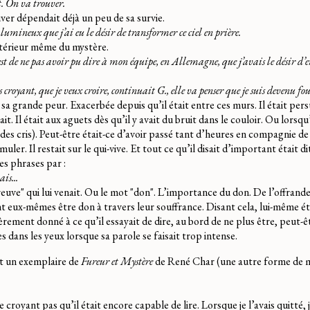
t. On va trouver.
er dépendait déjà un peu de sa survie.
si lumineux que j’ai eu le désir de transformer ce ciel en prière.
intérieur même du mystère.
est de ne pas avoir pu dire à mon équipe, en Allemagne, que j’avais le désir d’
s croyant, que je veux croire, continuait G., elle va penser que je suis devenu fou
t sa grande peur. Exacerbée depuis qu’il était entre ces murs. Il était pe
it. Il était aux aguets dès qu’il y avait du bruit dans le couloir. Ou lorsqu
nt des cris). Peut-être était-ce d’avoir passé tant d’heures en compagnie d
imuler. Il restait sur le qui-vive. Et tout ce qu’il disait d’important était di
 phrases par :
is...
euve" qui lui venait. Ou le mot "don". L’importance du don. De l’offrande
t eux-mêmes être don à travers leur souffrance. Disant cela, lui-même éta
ement donné à ce qu’il essayait de dire, au bord de ne plus être, peut-êt
s dans les yeux lorsque sa parole se faisait trop intense.
ait un exemplaire de
Fureur et Mystère
de René Char (une autre forme de m
 croyant pas qu’il était encore capable de lire. Lorsque je l’avais quitté, je