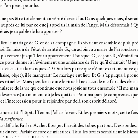
e l’on priait pour lui.
e ne pas être totalement en vérité devant lui. Dans quelques mois, il sera
re auprès de lui par ce que j’appelais la main de l’ange. Mais désormais ? Q
étais-je capable de lui apporter ?
lieu le mariage de G. et de sa compagne. Ils vivaient ensemble depuis prè
sé. En raison de l’état de santé de G., un adjoint au maire de l’arrondisse
 déplacement jusqu’à leur appartement. Pourquoi G., ce jour-là, s’était-il m
it-ce pour donner à l’événement une ambiance de fête qu’il chantait "Une 
 la vises et tu la manques..." ? Ou alors parce que c’était exactement ce qu’i
 chaise, objet), il le manquait ! Le mariage eut lieu. Et G. s’appliqua à pro
es rituelles. Mais pendant toute le rituel il ne cessa de me faire des clins
ulacre de la vie qui continue que nous jouions tous ensemble ? Il me man
ésormais) au moment où je les quittais. Pour ma part je comprenais que
 et l’intercession pour le rejoindre par delà son esprit délabré.
urnait à l’hôpital Tenon. J’allais le voir. Et les premiers mots, cette fois,
la souffrance.
us difficile. Parler. Avaler. Bouger. Il avait des tubes partout. Des sondes
yait du feu. Parlait encore de militaires. Tous les bruits semblaient le bless