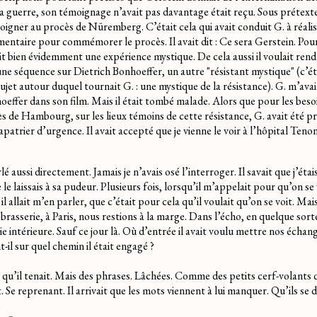
e la guerre, son témoignage n’avait pas davantage était reçu. Sous prétexte
émoigner au procès de Nüremberg. C’était cela qui avait conduit G. à réalis
entaire pour commémorer le procès. Il avait dit : Ce sera Gerstein. Pour
ait bien évidemment une expérience mystique. De cela aussi il voulait ren
si une séquence sur Dietrich Bonhoeffer, un autre "résistant mystique" (c’é
 sujet autour duquel tournait G. : une mystique de la résistance). G. m’ava
oeffer dans son film. Mais il était tombé malade. Alors que pour les besoin
s de Hambourg, sur les lieux témoins de cette résistance, G. avait été pr
apatrier d’urgence. Il avait accepté que je vienne le voir à l’hôpital Tenon
é aussi directement. Jamais je n’avais osé l’interroger. Il savait que j’étai
e le laissais à sa pudeur. Plusieurs fois, lorsqu’il m’appelait pour qu’on se v
il allait m’en parler, que c’était pour cela qu’il voulait qu’on se voit. Ma
rasserie, à Paris, nous restions à la marge. Dans l’écho, en quelque sorte
ie intérieure. Sauf ce jour là. Où d’entrée il avait voulu mettre nos échan
it-il sur quel chemin il était engagé ?
 qu’il tenait. Mais des phrases. Lâchées. Comme des petits cerf-volants q
 Se reprenant. Il arrivait que les mots viennent à lui manquer. Qu’ils se