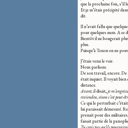
que la prochaine fois, s’il le
Et je m’étais précipité dan
dit.
Il n’avait fallu que quelqu
pour quelques mois. A se 
Bientôt il ne bougerait plu
plus.
Puisqu’à Tenon on ne pouvai
J’étais venu le voir.
Nous parlions.
De son travail, encore. De so
était inquiet. Il voyait bie
distance.
Avant,
il disait,
je m’angoissa
reviendra, sinon c’est peut-êt
Ce qui le perturbait c’étai
lui paraissait démesuré. R
prenait pour des militaires.
faisait partie de la panopl
Tu crois pas qu’ils pourraient