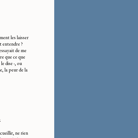
ent les laisser
ut entendre ?
essayait de me
dre que ce que
e dise -, ou
, la peur de la
.
eillir, ne rien