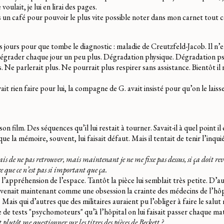
 voulait, je lui en lirai des pages.
s un café pour pouvoir le plus vite possible noter dans mon carnet tout c
es jours pour que tombe le diagnostic : maladie de Creutzfeld-Jacob. Il n’e
dégrader chaque jour un peu plus. Dégradation physique. Dégradation p
s. Ne parlerait plus. Ne pourrait plus respirer sans assistance. Bientôt il 
t rien faire pour lui, la compagne de G. avait insisté pour qu’on le laisse
n film. Des séquences qu’il lui restait à tourner. Savait-il à quel point il é
n que la mémoire, souvent, lui faisait défaut. Mais il tentait de tenir l’inqu
is de ne pas retrouver, mais maintenant je ne me fixe pas dessus, si ça doit re
re que ce n’est pas si important que ça.
t l’appréhension de l’espace. Tantôt la pièce lui semblait très petite. D’a
evenait maintenant comme une obsession la crainte des médecins de l’hôpi
 Mais qui d’autres que des militaires auraient pu l’obliger à faire le salut 
ie de tests "psychomoteurs" qu’à l’hôpital on lui faisait passer chaque mat
 plutôt me questionner sur les titres des pièces de Beckett ?