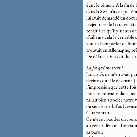
était le témoin. A la fin d
dans la S.S il n’avait pu t
lui avait demandé un docum
trajectoire de Gerstein ét
tenait à ce qu’il y ait aus
d’ailleurs cela le véritable
voulais bien parler de Bonh
trouvait en Allemagne, prè
De délires. On avait du le r
La foi qui me tient !
Jamais G. ne m’en avait parl
devinais qu’il le devenait. J
l’impression que cette fois 
nous retrouvions dans une b
fallait bien appeler notre v
du sens et de la foi. Devina
G. racontait.
Ce n’était pas des discours
au vent. Glissant. Tombant.
sa parole.