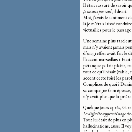
Il était rassuré de savoir qu
Je ne suis pas seul
, il disait.
Moi, j’avais le sentiment d
là je m’étais laissé condui
victuailles pour le passage 
Une semaine plus tard eut 
mais n’y avaient jamais pen
d’un greffier avait fait le
l’accent marseillais ? Éta
pétanque ça fait plaisir, tu
tout ce qu’il visait (table,
accent cette fois) les parol
Complices de quoi ? Du sim
sa compagne (son épouse, d
n’y avait plus que la prière
Quelque jours après, G. reto
Le difficile apprentissage de 
Tout lui était de plus en pl
hallucinations, aussi. Il vo