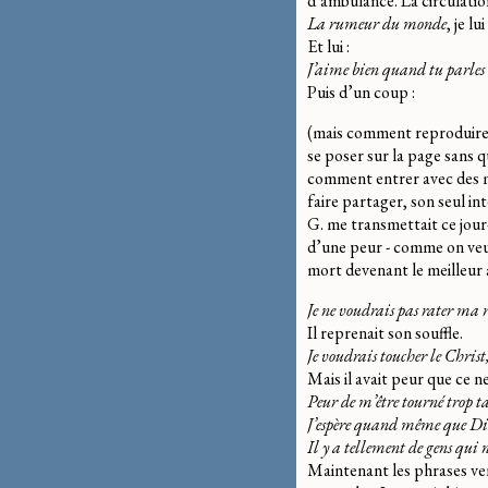
d’ambulance. La circulation 
La rumeur du monde
, je lui
Et lui :
J’aime bien quand tu parles
Puis d’un coup :
(mais comment reproduire 
se poser sur la page sans q
comment entrer avec des mo
faire partager, son seul i
G. me transmettait ce jour-
d’une peur - comme on veut
mort devenant le meilleur 
Je ne voudrais pas rater ma r
Il reprenait son souffle.
Je voudrais toucher le Christ,
Mais il avait peur que ce ne
Peur de m’être tourné trop ta
J’espère quand même que Dieu
Il y a tellement de gens qui 
Maintenant les phrases ven