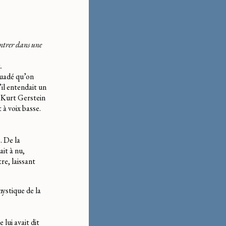
entrer dans une
.
rsuadé qu’on
’il entendait un
e Kurt Gerstein
t à voix basse.
. De la
it à nu,
re, laissant
ystique de la
 lui avait dit