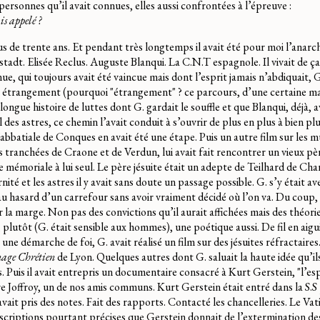
 personnes qu’il avait connues, elles aussi confrontées à l’épreuve :
is appelé ?
us de trente ans. Et pendant très longtemps il avait été pour moi l’anarch
dt. Elisée Reclus. Auguste Blanqui. La C.N.T espagnole. Il vivait de ça
nue, qui toujours avait été vaincue mais dont l’esprit jamais n’abdiquait, 
s, étrangement (pourquoi "étrangement" ? ce parcours, d’une certaine man
longue histoire de luttes dont G. gardait le souffle et que Blanqui, déjà, av
es astres, ce chemin l’avait conduit à s’ouvrir de plus en plus à bien plus
r l’abbatiale de Conques en avait été une étape. Puis un autre film sur les 
les tranchées de Craone et de Verdun, lui avait fait rencontrer un vieux pèr
le mémoriale à lui seul. Le père jésuite était un adepte de Teilhard de Cha
ernité et les astres il y avait sans doute un passage possible. G. s’y était
u hasard d’un carrefour sans avoir vraiment décidé où l’on va. Du coup, 
r la marge. Non pas des convictions qu’il aurait affichées mais des théorie
 plutôt (G. était sensible aux hommes), une poétique aussi. De fil en aigui
 démarche de foi, G. avait réalisé un film sur des jésuites réfractaires.
age Chrétien
de Lyon. Quelques autres dont G. saluait la haute idée qu’ils
 Puis il avait entrepris un documentaire consacré à Kurt Gerstein, "l’es
e Joffroy, un de nos amis communs. Kurt Gerstein était entré dans la S.S
avait pris des notes. Fait des rapports. Contacté les chancelleries. Le Vati
scriptions pourtant précises que Gerstein donnait de l’extermination des 