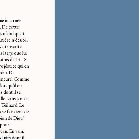
ie incarnée.
. De cette
G. n’abdiquait
ière n’était-il
ait inscrite
 large que lui.
mutins de 14-18
e jésuite qui en
rdin. De
 aventuré. Comme
lorsqu’il en
s dont il se
lle, sans jamais
 Teilhard. Le
 se faisaient de
pion de Dieu"
 pour
can. En vain.
Juifs dont il