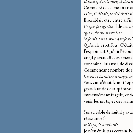
Il faut qu’on trouve, il disai
Comme si de ce mot à trouv
Hier, il disait, le ciel était 
Il semblait être entré à l’
Ce que je regrette,
il disait,
c’
église, de me recueillir.
Si je dis à ma sœur que je sui
Qu’on le croit fou ! C’étai
l’espionnait. Qu’on l’écouta
cri (il y avait effectiveme
contraint, lui aussi, de diss
Commençant nombre de ses
Ça va te paraître étrange, ma
Souvent c’était le mot "épr
grandeur de ceux qui saven
immensément fragile, entièr
venir les mots, et des larme
Sur sa table de nuit il y av
résistance !)
Je lis ça, il avait dit.
Je n’en étais pas certain. Ne