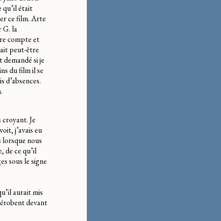
 qu’il était
er ce film. Arte
 G. la
dre compte et
tait peut-être
it demandé si je
s du film il se
is d’absences.
.
s croyant. Je
oit, j’avais eu
is lorsque nous
, de ce qu’il
ges sous le signe
u’il aurait mis
 dérobent devant