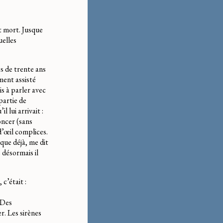
it mort. Jusque
uelles
s de trente ans
ment assisté
is à parler avec
partie de
l lui arrivait :
noncer (sans
 d’œil complices.
que déjà, me dit
 désormais il
 c’était :
. Des
er. Les sirènes