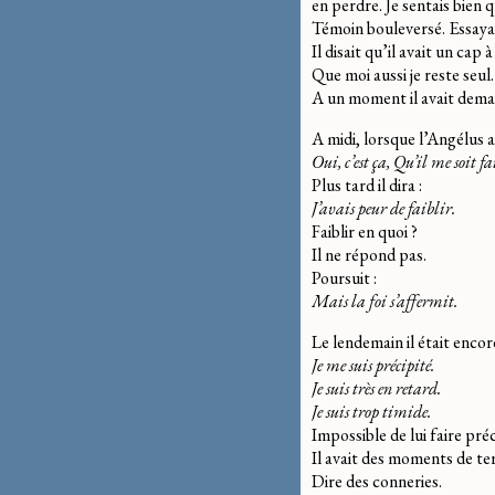
en perdre. Je sentais bien q
Témoin bouleversé. Essayan
Il disait qu’il avait un cap
Que moi aussi je reste seul.
A un moment il avait deman
A midi, lorsque l’Angélus av
Oui, c’est ça, Qu’il me soit fa
Plus tard il dira :
J’avais peur de faiblir.
Faiblir en quoi ?
Il ne répond pas.
Poursuit :
Mais la foi s’affermit.
Le lendemain il était encore
Je me suis précipité.
Je suis très en retard.
Je suis trop timide.
Impossible de lui faire pré
Il avait des moments de terr
Dire des conneries.