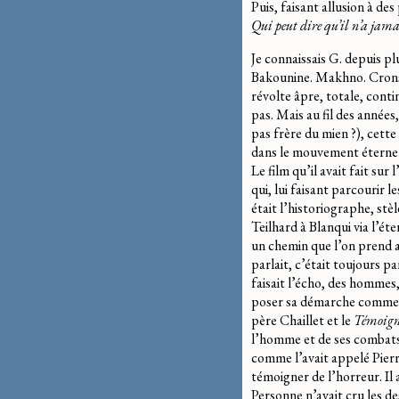
Puis, faisant allusion à des
Qui peut dire qu’il n’a jama
Je connaissais G. depuis pl
Bakounine. Makhno. Cronsta
révolte âpre, totale, conti
pas. Mais au fil des année
pas frère du mien ?), cette 
dans le mouvement éternel d
Le film qu’il avait fait su
qui, lui faisant parcourir 
était l’historiographe, stè
Teilhard à Blanqui via l’ét
un chemin que l’on prend a
parlait, c’était toujours pa
faisait l’écho, des hommes,
poser sa démarche comme une
père Chaillet et le
Témoign
l’homme et de ses combats.
comme l’avait appelé Pierr
témoigner de l’horreur. Il 
Personne n’avait cru les de