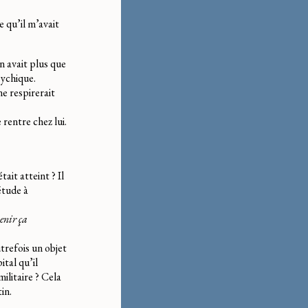
e qu’il m’avait
n avait plus que
sychique.
ne respirerait
 rentre chez lui.
tait atteint ? Il
iétude à
venir ça
utrefois un objet
tal qu’il
militaire ? Cela
in.