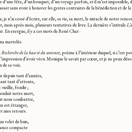
r d’une fête, d’un bouquet, d’un voyage parfois, et il m’est impossible, d
 passer sans avoir à honorer les gestes contraires de la bénédiction et de l
e n’ai cessé d’écrire, sur elle, sa vie, sa mort, le miracle de notre renco
t, mois après mois, plusieurs tentatives de livre. La dernière s’intitule
L’A
ur. En exergue, il y a ces mots de René Char :
 ma martelée.
e
Recherche de la base et du sommet
, poème à l’intérieur duquel, si c’est pos
l’impression d’avoir vécu. Monique le savait par cœur, et je ne peux dés
 de sa voix.
 depuis tant d’années,
ant tant d’attente,
ieillir, froidir ;
endait notre mort,
ut nous combattre,
s est étranger,
et mes retours.
 volet de buis,
ance compacte