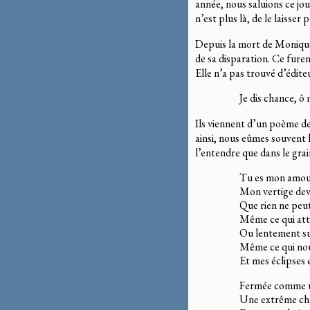
année, nous saluions ce jou
n’est plus là, de le laisser
Depuis la mort de Monique, j
de sa disparation. Ce furen
Elle n’a pas trouvé d’édite
Je dis chance, ô
Ils viennent d’un poème d
ainsi, nous eûmes souvent 
l’entendre que dans le grain
Tu es mon amour
Mon vertige dev
Que rien ne peut v
Même ce qui att
Ou lentement s
Même ce qui nou
Et mes éclipses 
Fermée comme un
Une extrême ch