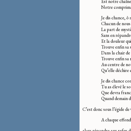
Est notre chaîn
Notre comprima
Je dis chance, ô
Chacun de nous 
La part de mystè
Sans en répandre
Et la douleur qui
Trouve enfin sa 
Dans la chair de
Trouve enfin sa 
Au centre de no
Qu’elle déchire
Je dis chance co
Tu as élevé le 
Que devra franc
Quand demain di
C’est donc sous l’égide de C
A chaque effond
alors répondre aux refus 