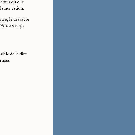
epuis qu’elle
a lamentation.
ntre, le désastre
dieu au corps
.
sible de le dire
ormais