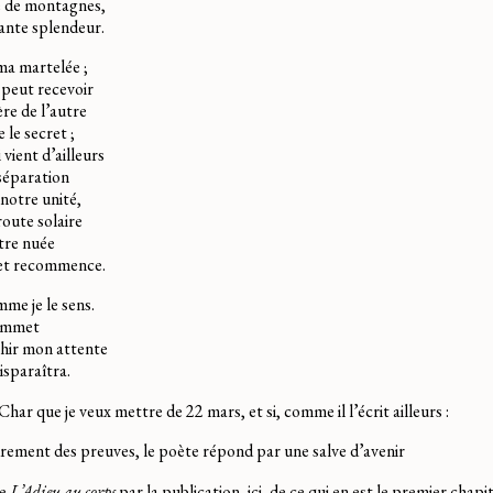
e de montagnes,
nte splendeur.
 ma martelée ;
peut recevoir
re de l’autre
 le secret ;
 vient d’ailleurs
séparation
 notre unité,
route solaire
tre nuée
 et recommence.
mme je le sens.
sommet
hir mon attente
sparaîtra.
har que je veux mettre de 22 mars, et si, comme il l’écrit ailleurs :
rement des preuves, le poète répond par une salve d’avenir
de
L’Adieu au corps
par la publication, ici, de ce qui en est le premier chap