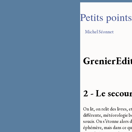
Petits point
Michel Séonnet
Grenier
Edi
2 - Le seco
On lit, on relit des livres
différente, météorologie bo
soucis. On s’étonne alors d
éphémère, mais dans ce que 