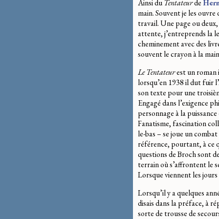
Ainsi du
Tentateur
de
Her
main. Souvent je les ouvre
travail. Une page ou deux, p
attente, j’entreprends la 
cheminement avec des livre
souvent le crayon à la main
Le Tentateur
est un roman i
lorsqu’en 1938 il dut fuir 
son texte pour une troisiè
Engagé dans l’exigence phi
personnage à la puissance d
Fanatisme, fascination col
le-bas – se joue un combat
référence, pourtant, à ce q
questions de Broch sont de
terrain où s’affrontent le
Lorsque viennent les jours 
Lorsqu’il y a quelques année
disais dans la préface, à 
sorte de trousse de secours