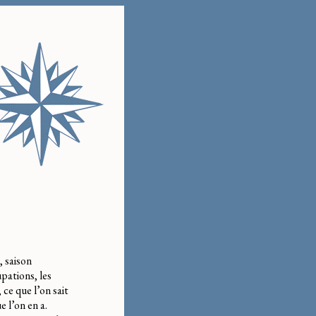
, saison
upations, les
ce que l’on sait
e l’on en a.