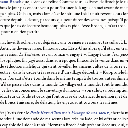
mann Broch
que je viens de relire. Comme tous les livres de Broch je le t
 dans le jour pas encore venu pour ébrouer la langue en moi avant de me 
as plus. Ou bien, mais alors c’est le soir, une fois la nuit revenue ou alo
lecture depuis le début, parcours qui peut durer des semaines puisqu’il 
s que je sais de lecture beaucoup plus rapide. Avec Broch, je m’attarde,
 pour n’en rien perdre.
nachevé. Broch en avait déjà écrit une première version et travaillait à l
l’Autriche devenue nazie. Il mourut aux États-Unis alors qu’il était en tra
me version.
Le Tentateur
est un roman « engagé ». Engagé dans l’exigence 
losophique. Engagé aussi dans son époque. Il raconte la venue dans un vi
e séduction maléfique qui vient réveiller les anciens cultes de la terre et
lective : dans le cadre très resserré d’un village dédoublé – Kuppron-le
 que l’on sait s’être étendu dans le même temps à de toutes autres dime
u’il se passe alors dans le monde. Le village est le monde, tout le monde.
 celles qui concernent le sauvetage du monde – son salut, sa rédemption.
 séducteur de foule et ceux qui font œuvre de patience, de mémoire, et de
de boucs émissaire, de délation, les enjeux sont toujours les mêmes.
s j’avais écrit le
Petit livre d’heures à l’usage de ma soeur
, cherchan
répondre à une demande de ma sœur alors très malade, et lui offrant ce l
 capable de l’aider à tenir, Hermann Broch était présent. Secours, oui, c