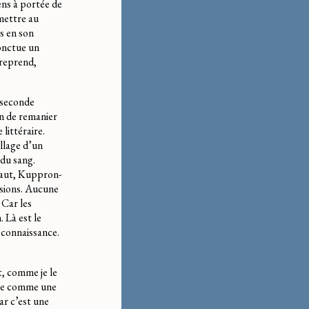
iens à portée de
mettre au
rs en son
ponctue un
 reprend,
a seconde
in de remanier
littéraire.
llage d’un
 du sang.
-haut, Kuppron-
nsions. Aucune
 Car les
 Là est le
 connaissance.
t, comme je le
ivre comme une
ar c’est une