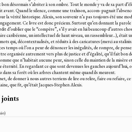
fait bon désormais s’abriter à son ombre. Tout le monde y va de sa part d’é
lait avant. Quand le silence, comme une trahison, accom- pagnait l’absenc
Pour la vérité historique. Alexis, son souvenir n’a pas toujours été une mo
’engagement. Ce livre est donc précieux. Surtout qu’en donnant la parole à
erdit d’oublier que le “compère”, s’il y avait en lui beaucoup d’autres cho
raire caribéenne, un intellectuel de haut niveau, un rassembleur...), était
mots qui, décontextualisés, et réduits à des caricatures (merci au stalin
 ces temps où l’on a peur de dénoncer les inégalités, de rompre, de pense
 organisée autrement vers plus de justice et d’égalité, qu’il fait bon d
mme que n’habitait aucune peur, sinon celle du maintien de la misère et 
te éternité. En regardant ce que sont devenues les gauches aujourd’hui, o
o dans sa forêt où les arbres chantent même quand ils meurent.
t, de donner à nous autres terriens de lire ou relire, faire ou refaire, ce
ine, que fit, qu’était Jacques-Stephen Alexis.
 joints
kio
)