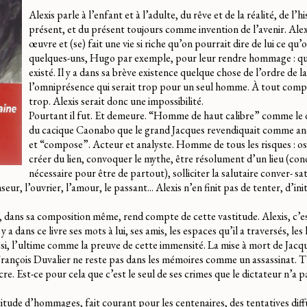
Alexis parle à l’enfant et à l’adulte, du rêve et de la réalité, de l’h
présent, et du présent toujours comme invention de l’avenir. Ale
œuvre et (se) fait une vie si riche qu’on pourrait dire de lui ce qu’o
quelques-uns, Hugo par exemple, pour leur rendre hommage : qu’i
existé. Il y a dans sa brève existence quelque chose de l’ordre de l
l’omniprésence qui serait trop pour un seul homme. À tout compte
trop. Alexis serait donc une impossibilité.
Pourtant il fut. Et demeure. “Homme de haut calibre” comme le d
du cacique Caonabo que le grand Jacques revendiquait comme anc
et “compose”. Acteur et analyste. Homme de tous les risques : os
créer du lien, convoquer le mythe, être résolument d’un lieu (con
nécessaire pour être de partout), solliciter la salutaire conver- sa
seur, l’ouvrier, l’amour, le passant... Alexis n’en finit pas de tenter, d’ini
, dans sa composition même, rend compte de cette vastitude. Alexis, c’e
 a dans ce livre ses mots à lui, ses amis, les espaces qu’il a traversés, les 
ussi, l’ultime comme la preuve de cette immensité. La mise à mort de Jac
 François Duvalier ne reste pas dans les mémoires comme un assassinat. T
. Est-ce pour cela que c’est le seul de ses crimes que le dictateur n’a p
ltitude d’hommages, fait courant pour les centenaires, des tentatives diff