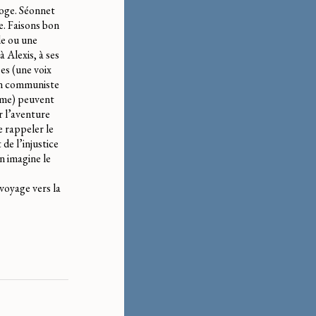
loge. Séonnet
e. Faisons bon
de ou une
 Alexis, à ses
ses (une voix
 un communiste
isme) peuvent
r l’aventure
e rappeler le
de l’injustice
n imagine le
 voyage vers la