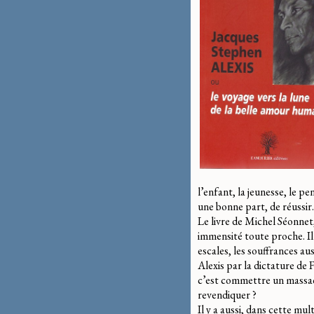
l’enfant, la jeunesse, le pen
une bonne part, de réussir.
Le livre de Michel Séonnet
immensité toute proche. Il y
escales, les souffrances a
Alexis par la dictature de
c’est commettre un massacre
revendiquer ?
Il y a aussi, dans cette mu