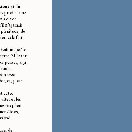
istoire et du
xis produit une
n a dit de
l n’a jamais
a plénitude, de
r, cela fait
isait un poète
être. Militant
er penser, agir,
dition
tion avec
tier, et, pour
st cette
haltes et les
ques-Stephen
uer Alexis,
as osé
uses de