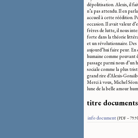
dépolitisation. Alexis, il 
n’a pas attendu. Il en par
accueil à cette réédition. 
occasion. Il avait valeur d
frères de lutte, il nous int
forte dans la théorie litté
et un révolutionnaire. Des 
aujourd’hui faire peur. En
humaine comme pouvant être
passage parmi nous d’un ho
sociale comme la plus tris
grand rire d’Alexis-Gonaïb
Merci à vous, Michel Séonne
lune de la belle amour huma
titre documents
info document
(
PDF – 79.9 