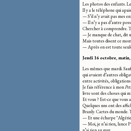
Les photos des enfants. Le
Il y a le téléphone qui apais
— S’il n’y avait pas mes enf
— Il n’y a pas d’autre poss
Chercher à comprendre. T
— Je manque de chat, dit u
Mais toutes disent ce momen
— Après on est toute seule
Jeudi 16 octobre, mati
Les mêmes que mardi. Sauf 
qui avaient d’autres oblig
entre activités, obligation
Je fais référence à mon
Pet
livre sont des choses qui m
Et vous ? Est-ce que vous a
Quelques uns ont des affich
Branly. Cartes du monde. T
— Et une écharpe "Algérie"
— Moi, je n’ai rien, lance P
n’ai rien au mur.