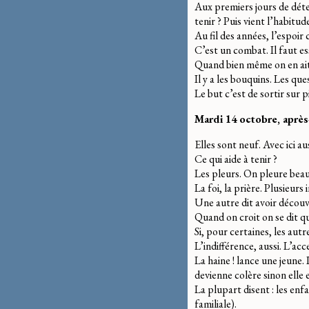
Aux premiers jours de déten
tenir ? Puis vient l’habitu
Au fil des années, l’espoir
C’est un combat. Il faut es
Quand bien même on en ait 
Il y a les bouquins. Les qu
Le but c’est de sortir sur p
Mardi 14 octobre, aprè
Elles sont neuf. Avec ici au
Ce qui aide à tenir ?
Les pleurs. On pleure beau
La foi, la prière. Plusieurs
Une autre dit avoir découve
Quand on croit on se dit qu
Si, pour certaines, les au
L’indifférence, aussi. L’ac
La haine ! lance une jeune. 
devienne colère sinon elle 
La plupart disent : les enf
familiale).