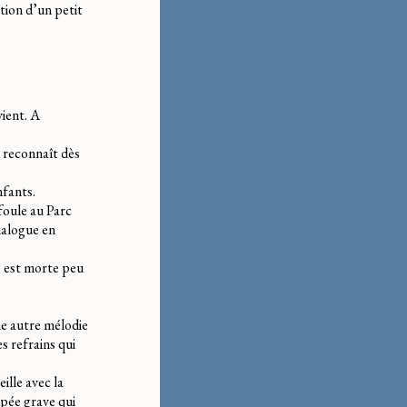
tion d’un petit
vient. A
e reconnaît dès
nfants.
foule au Parc
dialogue en
e est morte peu
ne autre mélodie
es refrains qui
ille avec la
opée grave qui