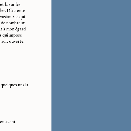
t là sur les
chir. D’attente
évasion. Ce qui
se de nombreux
ont à mon égard
s qui impose
 soit ouverte.
 quelques uns la
menuisent.