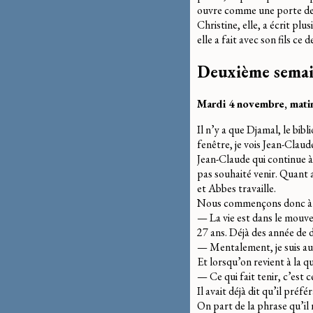
ouvre comme une porte de 
Christine, elle, a écrit p
elle a fait avec son fils ce
Deuxième sema
Mardi 4 novembre, mat
Il n’y a que Djamal, le bibl
fenêtre, je vois Jean-Claud
Jean-Claude qui continue à 
pas souhaité venir. Quant a
et Abbes travaille.
Nous commençons donc à t
— La vie est dans le mouvem
27 ans. Déjà des année de d
— Mentalement, je suis au
Et lorsqu’on revient à la qu
— Ce qui fait tenir, c’est c
Il avait déjà dit qu’il préf
On part de la phrase qu’il 