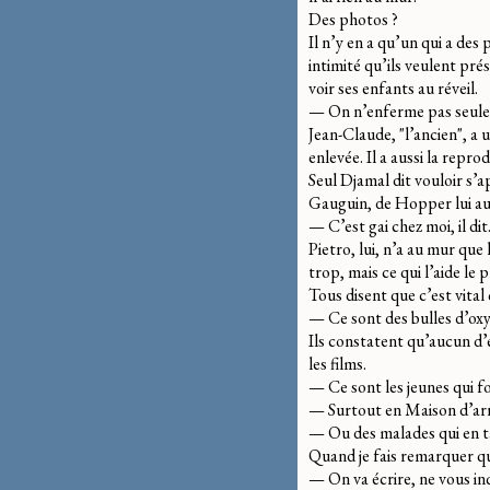
Des photos ?
Il n’y en a qu’un qui a des
intimité qu’ils veulent pré
voir ses enfants au réveil.
— On n’enferme pas seulem
Jean-Claude, "l’ancien", a 
enlevée. Il a aussi la repr
Seul Djamal dit vouloir s’a
Gauguin, de Hopper lui aus
— C’est gai chez moi, il dit
Pietro, lui, n’a au mur que
trop, mais ce qui l’aide le 
Tous disent que c’est vital
— Ce sont des bulles d’oxy
Ils constatent qu’aucun d’
les films.
— Ce sont les jeunes qui fo
— Surtout en Maison d’arr
— Ou des malades qui en ta
Quand je fais remarquer qu’
— On va écrire, ne vous inq