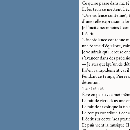
Ce qui se passe dans ma tê
Et les trois se mettent à éc
"Une violence contenue", éc
d’une telle expression alo
Je l’incite néanmoins à con
Il écrit.
"Une violence contenue m’a
une forme d’équilibre, voir 
Je voudrais qu’il creuse en
s’avancer dans des précision
— Je suis quelqu’un de déte
Il s’en va rapidement car il
Pendant ce temps, Pierre s’
détention.
"La sérénité.
Être en paix avec moi-mêm
Le fait de vivre dans une en
Le fait de savoir que la fin
Le temps contribue à cet 
Il écrit sur cette "adaptati
Et puis vient la musique. I