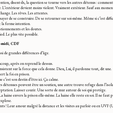
tion, disent-ils, la question se tourne vers les autres détenus : comment
de. L’extérieur devient moins violent. Vraiment extérieur. Sauf aux moment
 change. Les rêves. Les attentes.
sayer de se construire. De se retourner sur soi-même. Même si c’est diffic
la ferme intention.
estionnements et les doutes.
ied. Le plus vite possible.
s-midi, CDF
ssi de grandes différences d’âge.
coup, après on reprend le dessus.
 insistent sur la force que cela donne. Dieu, Lui, il pardonne tout, dit une.
rt la foi en prison.
e c’est son destin d’être ici. Ça calme.
tres détenues peuvent être un soutien, une autre trouve refuge dans l’iso
ceptation. Laisser courir. Une sorte de mur autour de soi qui protège.
La haine envers la prison elle-même. La haine elle reste en soi. Il ne faut p
explose.
ants ! Leur amour malgré la distance et les visites au parloir ou en UVF (