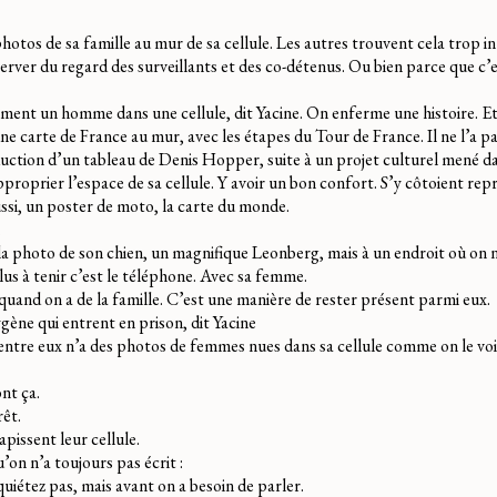
 photos de sa famille au mur de sa cellule. Les autres trouvent cela trop 
server du regard des surveillants et des co-détenus. Ou bien parce que c’
ent un homme dans une cellule, dit Yacine. On enferme une histoire. Et
une carte de France au mur, avec les étapes du Tour de France. Il ne l’a p
oduction d’un tableau de Denis Hopper, suite à un projet culturel mené da
pproprier l’espace de sa cellule. Y avoir un bon confort. S’y côtoient re
si, un poster de moto, la carte du monde.
.
 la photo de son chien, un magnifique Leonberg, mais à un endroit où on n
plus à tenir c’est le téléphone. Avec sa femme.
 quand on a de la famille. C’est une manière de rester présent parmi eux.
gène qui entrent en prison, dit Yacine
entre eux n’a des photos de femmes nues dans sa cellule comme on le voi
nt ça.
êt.
pissent leur cellule.
on n’a toujours pas écrit :
uiétez pas, mais avant on a besoin de parler.