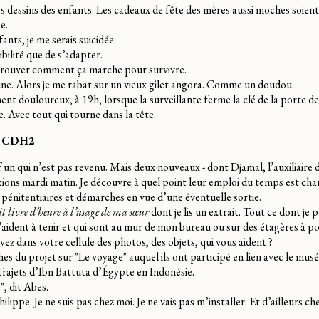
s dessins des enfants. Les cadeaux de fête des mères aussi moches soient-
e.
ants, je me serais suicidée.
ibilité que de s’adapter.
rouver comment ça marche pour survivre.
ne. Alors je me rabat sur un vieux gilet angora. Comme un doudou.
t douloureux, à 19h, lorsque la surveillante ferme la clé de la porte de 
. Avec tout qui tourne dans la tête.
n, CDH2
un qui n’est pas revenu. Mais deux nouveaux - dont Djamal, l’auxiliaire d
ations mardi matin. Je découvre à quel point leur emploi du temps est ch
s pénitentiaires et démarches en vue d’une éventuelle sortie.
it livre d’heure à l’usage de ma sœur
dont je lis un extrait. Tout ce dont je 
’aident à tenir et qui sont au mur de mon bureau ou sur des étagères à p
vez dans votre cellule des photos, des objets, qui vous aident ?
es du projet sur "Le voyage" auquel ils ont participé en lien avec le mus
rajets d’Ibn Battuta d’Égypte en Indonésie.
, dit Abes.
hilippe. Je ne suis pas chez moi. Je ne vais pas m’installer. Et d’ailleurs che