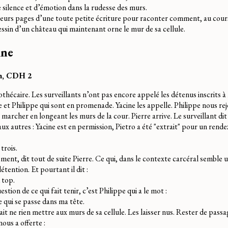
silence et d’émotion dans la rudesse des murs.
lusieurs pages d’une toute petite écriture pour raconter comment, au cour
 dessin d’un château qui maintenant orne le mur de sa cellule.
ine
in, CDH 2
iothécaire. Les surveillants n’ont pas encore appelé les détenus inscrits à l
e et Philippe qui sont en promenade. Yacine les appelle. Philippe nous rej
marcher en longeant les murs de la cour. Pierre arrive. Le surveillant dit
ux autres : Yacine est en permission, Pietro a été "extrait" pour un rend
rois.
ent, dit tout de suite Pierre. Ce qui, dans le contexte carcéral semble u
étention. Et pourtant il dit :
 top.
estion de ce qui fait tenir, c’est Philippe qui a le mot :
e qui se passe dans ma tête.
érait ne rien mettre aux murs de sa cellule. Les laisser nus. Rester de passa
nous a offerte :