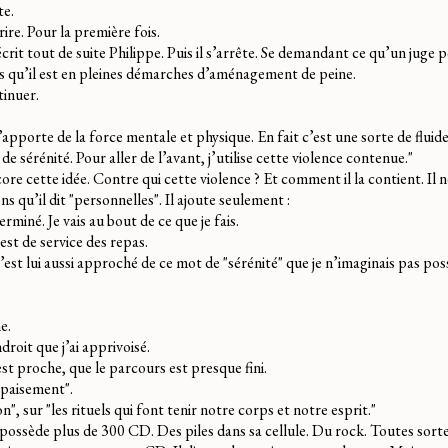
te.
rire. Pour la première fois.
rit tout de suite Philippe. Puis il s’arrête. Se demandant ce qu’un juge 
rs qu’il est en pleines démarches d’aménagement de peine.
tinuer.
pporte de la force mentale et physique. En fait c’est une sorte de flui
de sérénité. Pour aller de l’avant, j’utilise cette violence contenue."
core cette idée. Contre qui cette violence ? Et comment il la contient. Il 
s qu’il dit "personnelles". Il ajoute seulement :
rminé. Je vais au bout de ce que je fais.
 est de service des repas.
est lui aussi approché de ce mot de "sérénité" que je n’imaginais pas pos
e.
droit que j’ai apprivoisé.
 est proche, que le parcours est presque fini.
apaisement".
on", sur "les rituels qui font tenir notre corps et notre esprit."
l possède plus de 300 CD. Des piles dans sa cellule. Du rock. Toutes sort