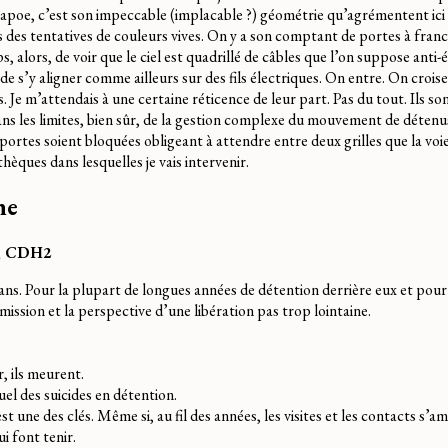
frapoe, c’est son impeccable (implacable ?) géométrie qu’agrémentent ici e
s des tentatives de couleurs vives. On y a son comptant de portes à fran
, alors, de voir que le ciel est quadrillé de câbles que l’on suppose anti-
de s’y aligner comme ailleurs sur des fils électriques. On entre. On croi
es. Je m’attendais à une certaine réticence de leur part. Pas du tout. Ils s
ans les limites, bien sûr, de la gestion complexe du mouvement de détenu
ortes soient bloquées obligeant à attendre entre deux grilles que la voie
othèques dans lesquelles je vais intervenir.
ne
n, CDH2
0 ans. Pour la plupart de longues années de détention derrière eux et pour
rmission et la perspective d’une libération pas trop lointaine.
r, ils meurent.
uel des suicides en détention.
st une des clés. Même si, au fil des années, les visites et les contacts s’a
ui font tenir.