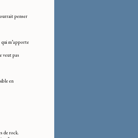
pourrait penser
de qui m’apporte
ne veut pas
sible en
es de rock.