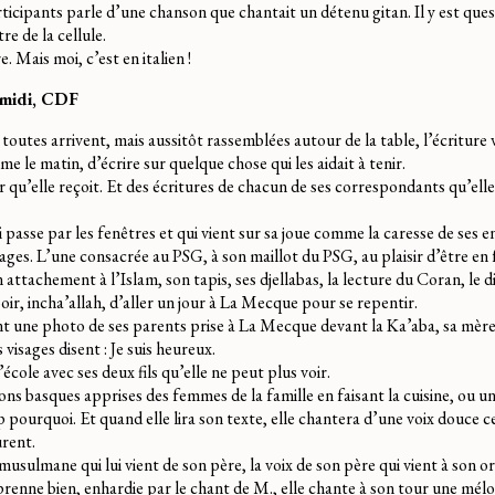
ticipants parle d’une chanson que chantait un détenu gitan. Il y est ques
re de la cellule.
e. Mais moi, c’est en italien !
-midi, CDF
toutes arrivent, mais aussitôt rassemblées autour de la table, l’écriture 
 le matin, d’écrire sur quelque chose qui les aidait à tenir.
r qu’elle reçoit. Et des écritures de chacun de ses correspondants qu’ell
 passe par les fenêtres et qui vient sur sa joue comme la caresse de ses e
ages. L’une consacrée au PSG, à son maillot du PSG, au plaisir d’être en 
n attachement à l’Islam, son tapis, ses djellabas, la lecture du Coran, le 
poir, incha’allah, d’aller un jour à La Mecque pour se repentir.
t une photo de ses parents prise à La Mecque devant la Ka’aba, sa mèr
 visages disent : Je suis heureux.
école avec ses deux fils qu’elle ne peut plus voir.
ns basques apprises des femmes de la famille en faisant la cuisine, ou u
rop pourquoi. Et quand elle lira son texte, elle chantera d’une voix douce c
urent.
musulmane qui lui vient de son père, la voix de son père qui vient à son ore
renne bien, enhardie par le chant de M., elle chante à son tour une mél