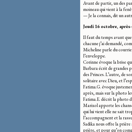
Avant de partir, un des par
moineau qui vient à la fenêt
— Je la connais, dit un autr
Jeudi 16 octobre, après
Il faut du temps avant que 
chacune j’ai demandé, comme
Micheline parle du courrie
l’enveloppe.
Corinne évoque la brise qui
Barbara écrit de grandes p
des Princes. L’autre, de so
solitaire avec Dieu, et l’es
Fatima.G. évoque justemen
après, mais sur la photo les
Fatima.E. décrit la photo d’
Marixol apporte les chanso
qui lui vient elle ne sait t
l’accompagnent et la rass
Sadika nous offre la prière 
prière, et pour qu’on comp