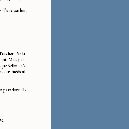
s d’une parloir,
’atelier. Par la
oint. Mais pas
 que Selhim n’a
ez-cous médical,
n paradoxe. Il a
ge.