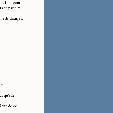
 ils font pour
s de parloirs.
ile de changer.
lement.
as qu’elle
Unité de vie