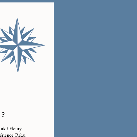
 ?
uk à Fleury-
périence. Réau