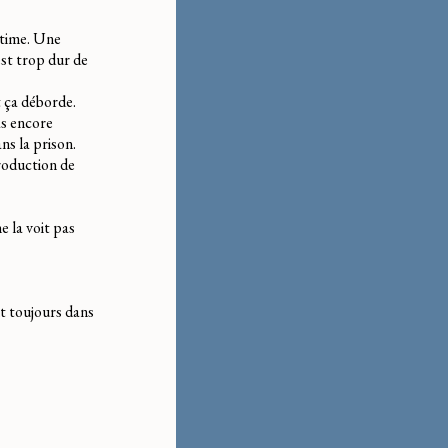
intime. Une
est trop dur de
 ça déborde.
as encore
ns la prison.
production de
e la voit pas
t toujours dans