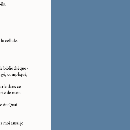
ils.
la cellule.
e bibliothèque -
argé, compliqué,
parle dans ce
orté de main.
ée du Quai
z moi aussi je