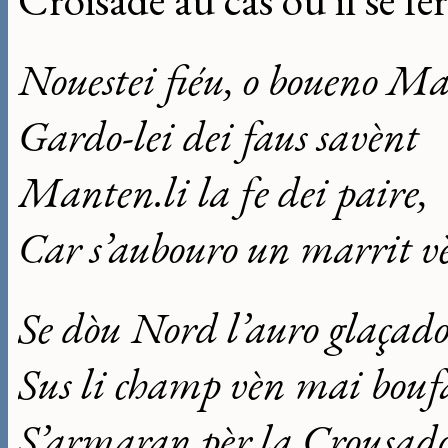
Croisade au cas où il se f
Nouestei fiéu, o boueno Ma
Gardo-lei dei faus savènt
Manten.li la fe dei paire,
Car s’aubouro un marrit v
Se dòu Nord l’auro glaçad
Sus li champ vèn mai bouf
S’armaran pèr la Crousad