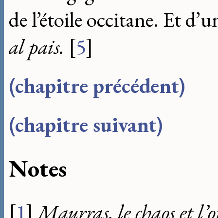
de l’étoile occitane. Et d’
al pais.
[
5
]
(chapitre précédent)
(chapitre suivant)
Notes
[
1
]
Maurras, le chaos et l’