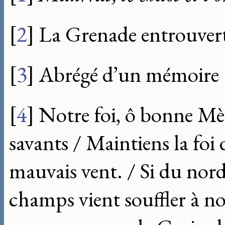
[
2
]
La Grenade entrouver
[
3
]
Abrégé d’un mémoire
[
4
]
Notre foi, ô bonne Mèr
savants / Maintiens la foi d
mauvais vent. / Si du nord 
champs vient souffler à 