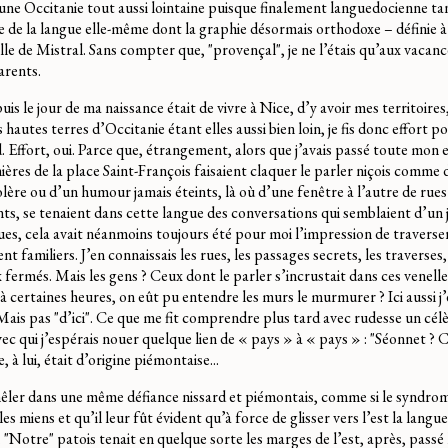
ne Occitanie tout aussi lointaine puisque finalement languedocienne tan
que de la langue elle-même dont la graphie désormais orthodoxe – définie 
le de Mistral. Sans compter que, "provençal", je ne l’étais qu’aux vacanc
arents.
is le jour de ma naissance était de vivre à Nice, d’y avoir mes territoires
autes terres d’Occitanie étant elles aussi bien loin, je fis donc effort 
rd. Effort, oui. Parce que, étrangement, alors que j’avais passé toute mon 
ères de la place Saint-François faisaient claquer le parler niçois comme d
ère ou d’un humour jamais éteints, là où d’une fenêtre à l’autre de rues 
ts, se tenaient dans cette langue des conversations qui semblaient d’un j
ues, cela avait néanmoins toujours été pour moi l’impression de traverser
nt familiers. J’en connaissais les rues, les passages secrets, les traverses,
 fermés. Mais les gens ? Ceux dont le parler s’incrustait dans ces venelle
à certaines heures, on eût pu entendre les murs le murmurer ? Ici aussi j
 Mais pas "d’ici". Ce que me fit comprendre plus tard avec rudesse un célè
c qui j’espérais nouer quelque lien de « pays » à « pays » : "Séonnet ? C’
le, à lui, était d’origine piémontaise...
mêler dans une même défiance nissard et piémontais, comme si le syndro
es miens et qu’il leur fût évident qu’à force de glisser vers l’est la langu
Notre" patois tenait en quelque sorte les marges de l’est, après, passé le