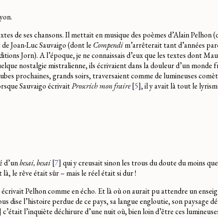
Lyon.
textes de ses chansons. Il mettait en musique des poèmes d’Alain Pelhon 
et de Joan-Luc Sauvaigo (dont le
Compendi
m’arrêterait tant d’années pa
itions Jorn). A l’époque, je ne connaissais d’eux que les textes dont Mauris
lque nostalgie mistralienne, ils écrivaient dans la douleur d’un monde fr
ubes prochaines, grands soirs, traversaient comme de lumineuses comèt
orsque Sauvaigo écrivait
Proscrich mon fraire
[
5
]
, il y avait là tout le lyri
dé d’un
besai, besai
[
7
]
qui y creusait sinon les trous du doute du moins qu
là, le rêve était sûr – mais le réel était si dur !
écrivait Pelhon comme en écho. Et là où on aurait pu attendre un ensei
vous dise l’histoire perdue de ce pays, sa langue engloutie, son paysage dév
]
c’était l’inquiète déchirure d’une nuit où, bien loin d’être ces lumineuse