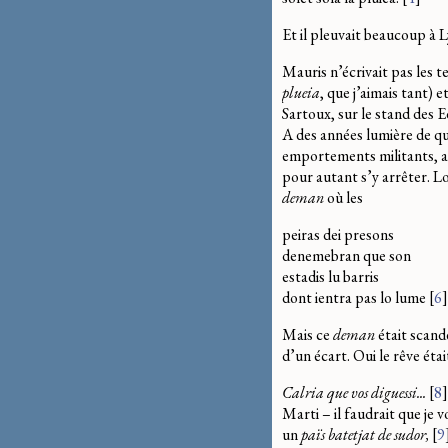
Et il pleuvait beaucoup à 
Mauris n’écrivait pas les 
plueia
, que j’aimais tant) 
Sartoux, sur le stand des Ed
A des années lumière de que
emportements militants, a
pour autant s’y arrêter. L
deman
où les
peiras dei presons
denemebran que son
estadis lu barris
dont ientra pas lo lume
[
6
]
Mais ce
deman
était scan
d’un écart. Oui le rêve était 
Calria que vos diguessi...
[
8
]
Marti – il faudrait que je 
un
païs batetjat de sudor,
[
9