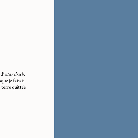
 d’
estar drech,
que je faisais
 terre quittée