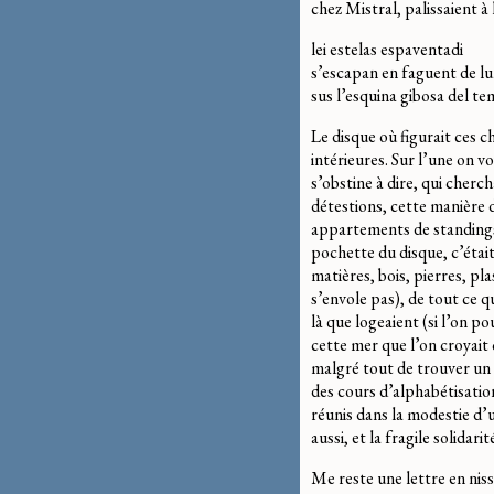
chez Mistral, palissaient à
lei estelas espaventadi
s’escapan en faguent de l
sus l’esquina gibosa del te
Le disque où figurait ces c
intérieures. Sur l’une on 
s’obstine à dire, qui cher
détestions, cette manière 
appartements de standings, 
pochette du disque, c’était
matières, bois, pierres, pl
s’envole pas), de tout ce q
là que logeaient (si l’on po
cette mer que l’on croyait 
malgré tout de trouver un pe
des cours d’alphabétisation
réunis dans la modestie d’u
aussi, et la fragile solidar
Me reste une lettre en niss