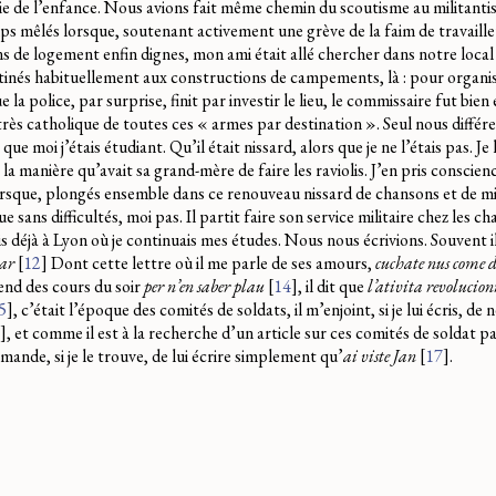
tie de l’enfance. Nous avions fait même chemin du scoutisme au militant
s mêlés lorsque, soutenant activement une grève de la faim de travaill
s de logement enfin dignes, mon ami était allé chercher dans notre local
tinés habituellement aux constructions de campements, là : pour organis
 la police, par surprise, finit par investir le lieu, le commissaire fut bie
rès catholique de toutes ces « armes par destination ». Seul nous différ
que moi j’étais étudiant. Qu’il était nissard, alors que je ne l’étais pas. Je
à la manière qu’avait sa grand-mère de faire les raviolis. J’en pris conscie
lorsque, plongés ensemble dans ce renouveau nissard de chansons et de mil
ue sans difficultés, moi pas. Il partit faire son service militaire chez les ch
tais déjà à Lyon où je continuais mes études. Nous nous écrivions. Souvent il 
gar
[
12
]
Dont cette lettre où il me parle de ses amours,
cuchate nus come d
prend des cours du soir
per n’en saber plau
[
14
]
, il dit que
l’ativita revolucio
5
]
, c’était l’époque des comités de soldats, il m’enjoint, si je lui écris, de 
]
, et comme il est à la recherche d’un article sur ces comités de soldat p
emande, si je le trouve, de lui écrire simplement qu’
ai viste Jan
[
17
]
.