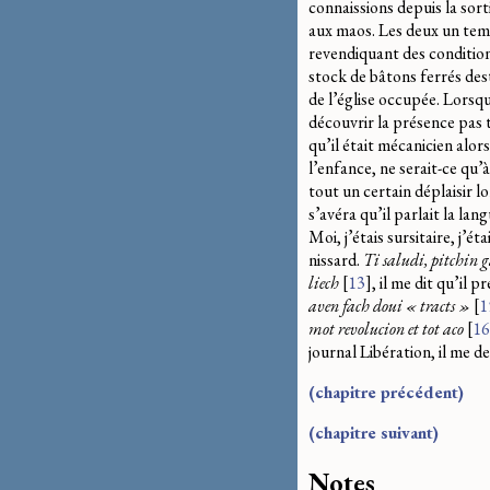
connaissions depuis la sor
aux maos. Les deux un temp
revendiquant des condition
stock de bâtons ferrés des
de l’église occupée. Lorsque
découvrir la présence pas t
qu’il était mécanicien alors 
l’enfance, ne serait-ce qu’
tout un certain déplaisir 
s’avéra qu’il parlait la lang
Moi, j’étais sursitaire, j’é
nissard.
Ti saludi, pitchin 
liech
[
13
]
, il me dit qu’il 
aven fach doui « tracts »
[
1
mot revolucion et tot aco
[
16
journal Libération, il me d
(chapitre précédent)
(chapitre suivant)
Notes