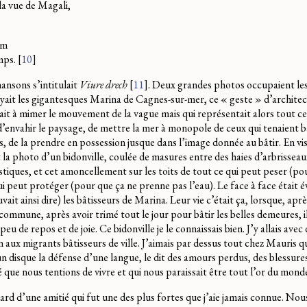
 la vue de Magali,
um
mps.
[
10
]
hansons s’intitulait
Viure drech
[
11
]
. Deux grandes photos occupaient le
voyait les gigantesques Marina de Cagnes-sur-mer, ce « geste » d’archit
chait à mimer le mouvement de la vague mais qui représentait alors tout c
d’envahir le paysage, de mettre la mer à monopole de ceux qui tenaient 
de la prendre en possession jusque dans l’image donnée au bâtir. En vis-à
 la photo d’un bidonville, coulée de masures entre des haies d’arbrisseau
astiques, et cet amoncellement sur les toits de tout ce qui peut peser (po
ui peut protéger (pour que ça ne prenne pas l’eau). Le face à face était é
uvait ainsi dire) les bâtisseurs de Marina. Leur vie c’était ça, lorsque, apr
commune, après avoir trimé tout le jour pour bâtir les belles demeures, i
u de repos et de joie. Ce bidonville je le connaissais bien. J’y allais ave
 aux migrants bâtisseurs de ville. J’aimais par dessus tout chez Mauris qu
n disque la défense d’une langue, le dit des amours perdus, des blessures
ité que nous tentions de vivre et qui nous paraissait être tout l’or du mond
ard d’une amitié qui fut une des plus fortes que j’aie jamais connue. No