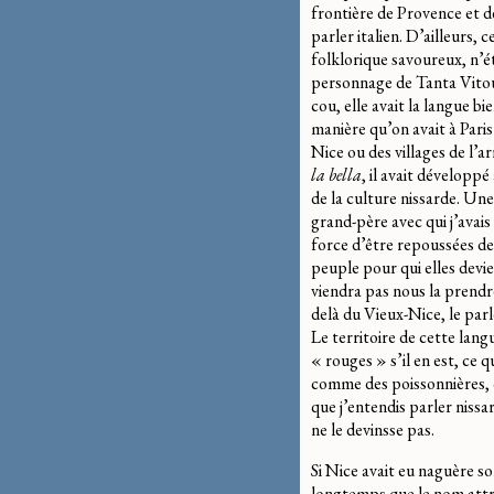
frontière de Provence et d
parler italien. D’ailleurs,
folklorique savoureux, n’ét
personnage de Tanta Vitou
cou, elle avait la langue b
manière qu’on avait à Paris
Nice ou des villages de l’a
la bella
, il avait développ
de la culture nissarde. Une
grand-père avec qui j’avais 
force d’être repoussées des
peuple pour qui elles devi
viendra pas nous la prendre
delà du Vieux-Nice, le par
Le territoire de cette lang
« rouges » s’il en est, ce q
comme des poissonnières, on
que j’entendis parler nissard
ne le devinsse pas.
Si Nice avait eu naguère s
longtemps que le nom attr