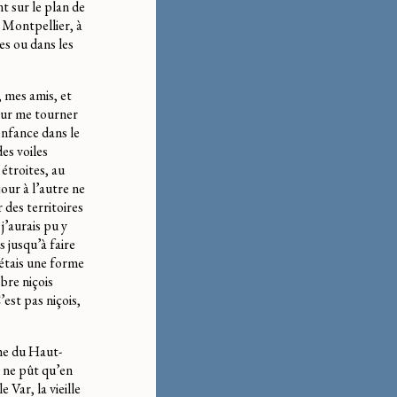
t sur le plan de
à Montpellier, à
es ou dans les
, mes amis, et
pour me tourner
enfance dans le
es voiles
étroites, au
our à l’autre ne
 des territoires
 j’aurais pu y
s jusqu’à faire
’étais une forme
bre niçois
est pas niçois,
me du Haut-
e ne pût qu’en
 Var, la vieille