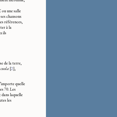
C ou une salle
s ses chansons
des références,
ter à la
 ils
e de la terre,
u cuola
[
2
]
,
n’importe quelle
es 70. Les
t dans laquelle
utes les