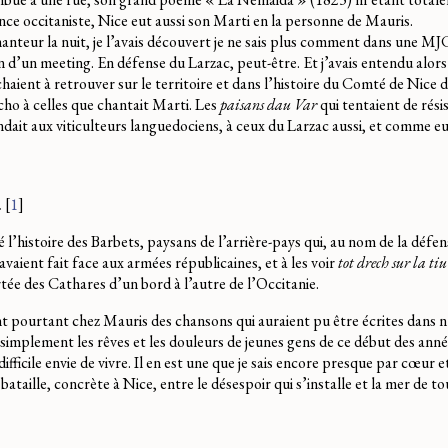
nce occitaniste, Nice eut aussi son Marti en la personne de Mauris.
chanteur la nuit, je l’avais découvert je ne sais plus comment dans une MJ
on d’un meeting. En défense du Larzac, peut-être. Et j’avais entendu alor
haient à retrouver sur le territoire et dans l’histoire du Comté de Nice 
cho à celles que chantait Marti. Les
paisans dau Var
qui tentaient de résis
dait aux viticulteurs languedociens, à ceux du Larzac aussi, et comme eux
.
[
1
]
’histoire des Barbets, paysans de l’arrière-pays qui, au nom de la défens
avaient fait face aux armées républicaines, et à les voir
tot drech sur la ti
ée des Cathares d’un bord à l’autre de l’Occitanie.
t pourtant chez Mauris des chansons qui auraient pu être écrites dans 
 simplement les rêves et les douleurs de jeunes gens de ce début des anné
ifficile envie de vivre. Il en est une que je sais encore presque par cœur e
bataille, concrète à Nice, entre le désespoir qui s’installe et la mer de to