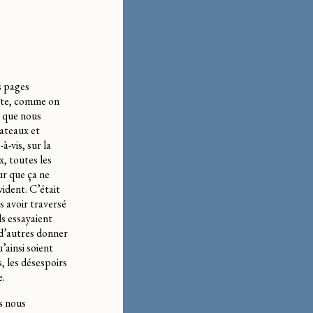
s pages
ecte, comme on
e que nous
bateaux et
-vis, sur la
x, toutes les
ur que ça ne
vident. C’était
ès avoir traversé
ls essayaient
c d’autres donner
’ainsi soient
, les désespoirs
e.
us nous