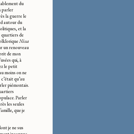
itablement du
n parler
ès la guerre le
rd autour du
litiques, et la
s quartiers de
folklorique
Nissa
our un renouveau
sprit de mon
fusées qui, à
z le petit
 au moins on ne
 c’était qu’au
rler piémontais.
uartiers
populace. Parler
rès les seules
famille, que je
ont je ne sus
ement inconnue,