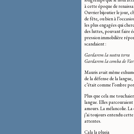
à cette époque de renaissa
Ouvrier bijoutier le jour, 
de fête, ou bien à l’occasi
les plus engagées qui cherc
des luttes, pouvant faire é
pression immobilière répon
scandaient :
Gardarem la nostra terra
Gardarem la comba de Var
Mauris avait même exhumé l
de la défense de la langue, 
c’était comme l’ombre port
Plus que cela me touchaien
langue. Elles parcouraient
amours. La mélancolie. La d
j’ai toujours entendu cette 
attentes.
Cala la plueia