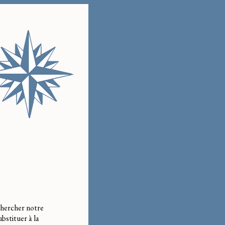
chercher notre
ubstituer à la