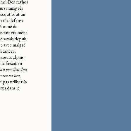
isme. Des cathos
eurs immigrés
 scout tout un
er la défense
n étonné de
enciait vraiment
 le savais depuis
nce avec malgré
itance il
asseurs alpins.
le faisait en
au vers dins lou
nnara va ben,
ne pas utiliser
lu
arus dans le