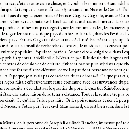
e France, c’était toute autre chose, et à vouloir le nommer c’était indub
 celui qui, du temps de mon enfance, réjouissait tout Nice et le Comté d’u
ait-il pas d’origine piémontaise ? Francis Gag, né Gagliolo, avait créé apr
rino. Commère en mitaines blanches, cabas au bras et fourrure de rena
ien pendue et n’hésitait pas à égratigner les mœurs locales, les manières po
 de regarder notre exotique pays d’en bas. A la radio, dans les Festins de
rrière-pays, Francis Gag était devenu une célébrité. En créant le groupe 
é aussi tout un travail de recherche de textes, de musiques, et œuvrait p
 culture populaire. Populiste, parfois. Autant dire « vulgaire » dans l’e
appris à arpenter la vieille ville. N’était-ce pas là le destin des langues re
 centres de décision et de culture, finissent par ne plus subsister que che
ennet une forme d’auto-défense : cette langue dont personne ne veut ça
 ! A l’époque, je n’avais pas conscience de ces choses-là. Ce que je savais,
ler niçois faisait effectivement cause commune avec les survivances du pa
ue composite s’étendait sur le quartier du port, le quartier Saint-Roch, q
ui était une autre raison de se tenir à distance. Tout cela sentait trop la 
 disait. Ce qu’il ne fallait pas faire. Or les poissonnières étaient à peu p
. Niçois, je l’étais par l’état civil. Mais nissard, on prit bien soin, dans la 
on Mistral en la personne de Joseph Rosalinde Rancher, immense poète d
ibué à une rue, son grand poème « La Némaida » (1823) m’étant total