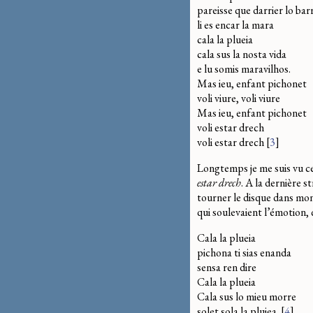
pareisse que darrier lo barr
li es encar la mara
cala la plueia
cala sus la nosta vida
e lu somis maravilhos.
Mas ieu, enfant pichonet
voli viure, voli viure
Mas ieu, enfant pichonet
voli estar drech
voli estar drech
[
3
]
Longtemps je me suis vu c
estar drech
. A la dernière s
tourner le disque dans mon 
qui soulevaient l’émotion, q
Cala la plueia
pichona ti sias enanda
sensa ren dire
Cala la plueia
Cala sus lo mieu morre
solet sola la pluiea.
[
4
]