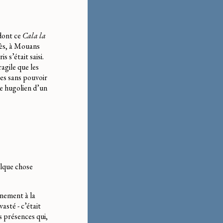
(dont ce
Cala la
rès, à Mouans
 s’était saisi.
agile que les
es sans pouvoir
sme hugolien d’un
elque chose
gnement à la
asté - c’était
s présences qui,