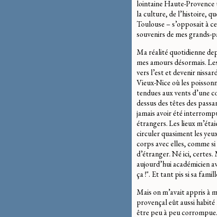
lointaine Haute-Provence u
la culture, de l’histoire, 
Toulouse – s’opposait à cel
souvenirs de mes grands-p
Ma réalité quotidienne depu
mes amours désormais. Les h
vers l’est et devenir nissa
Vieux-Nice où les poissonni
tendues aux vents d’une col
dessus des têtes des passan
jamais avoir été interromp
étrangers. Les lieux m’étaie
circuler quasiment les yeux
corps avec elles, comme si 
d’étranger. Né ici, certes.
aujourd’hui académicien ave
ça !". Et tant pis si sa famil
Mais on m’avait appris à 
provençal eût aussi habité l
être peu à peu corrompue. "