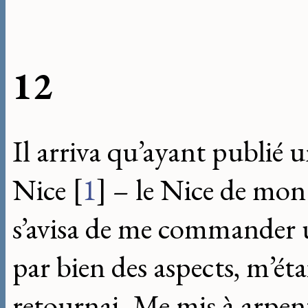
12
Il arriva qu’ayant publié 
Nice
[
1
]
– le Nice de mon
s’avisa de me commander un
par bien des aspects, m’éta
retournai. Me mis à arpent