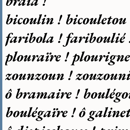
braïa !
bicoulin ! bicouletou 
faribola ! fariboulié 
plouraïre ! plourigne
zounzoun ! zouzounie
ô bramaire ! boulégo
boulégaïre ! ô galinet