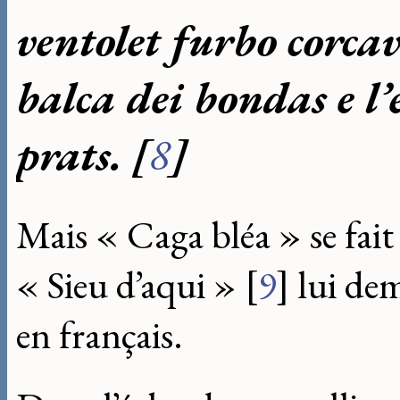
ventolet furbo corca
balca dei bondas e l
prats.
[
8
]
Mais « Caga bléa » se fait t
« Sieu d’aqui »
[
9
]
lui dem
en français.