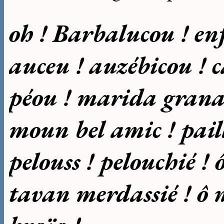
oh ! Barbalucou ! en
auceu ! auzébicou ! 
péou ! marida grana
moun bel amic ! pail
pelouss ! pelouchié ! 
tavan merdassié ! ô 