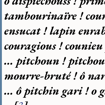
ô dispiechouss ! prim
tambourinaïre ! cour
ensucat ! lapin enrab
couragious ! counieu
... pitchoun ! pitcho
mourre-bruté ! ô nar
... ô pitchin gari ! o 