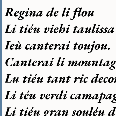
Regina de li flou
Li tiéu viehi taulissa
Ieù canterai toujou.
Canterai li mounta
Lu tiéu tant ric deco
Li téu verdi camapa
Li tiéu gran souléu d